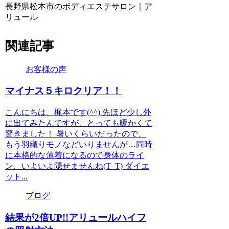
長野県松本市のボディエステサロン｜ア
リュール
関連記事
お客様の声
マイナス５キロクリア！！
こんにちは、梶本です(^^) 先ほど少し外
に出てみたんですが、とっても暖かくて
驚きました！ 暑いくらいだったので、
もう羽織りモノなどいりませんが…同時
に本格的な薄着になるので身体のライ
ン、いよいよ隠せませんね(T_T) ダイエ
ット...
ブログ
結果が2倍UP!!アリュールハイフ