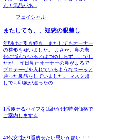
ん！気品があ...
フェイシャル
またしても、、疑惑の眼差し
年明けに引き続き、またしてもオーナー
の整形を疑いました。 まさか、鼻の老
化に悩んでいるとはつゆしらず、、でし
たが、 昨日見たオーナーの鼻がまるで
プロテーゼを入れているようなスーッと
通った鼻筋をしていました。 マスク越
しでも印象が違ったの...
1番痩せるハイフを1回だけ超特別価格で
ご案内します☆
40代女性が1番痩せたい思いが熱い！！