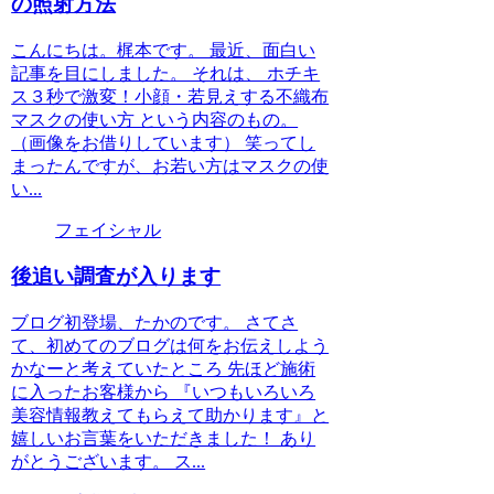
の照射方法
こんにちは。梶本です。 最近、面白い
記事を目にしました。 それは、 ホチキ
ス３秒で激変！小顔・若見えする不織布
マスクの使い方 という内容のもの。
（画像をお借りしています） 笑ってし
まったんですが、お若い方はマスクの使
い...
フェイシャル
後追い調査が入ります
ブログ初登場、たかのです。 さてさ
て、初めてのブログは何をお伝えしよう
かなーと考えていたところ 先ほど施術
に入ったお客様から 『いつもいろいろ
美容情報教えてもらえて助かります』と
嬉しいお言葉をいただきました！ あり
がとうございます。 ス...