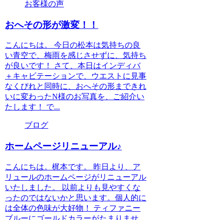
お客様の声
おへその形が激変！！
こんにちは。 今日の松本は気持ちの良
い青空で、梅雨を感じさせずに、気持ち
が良いです！ さて、本日はインディバ
＋キャビテーションで、ウエストに見事
なくびれと同時に、おへその形まできれ
いに変わったN様のお写真を、ご紹介い
たします！ で...
ブログ
ホームページリニューアル♪
こんにちは。梶本です。 昨日より、ア
リュールのホームページがリニューアル
いたしました。 以前よりも見やすくな
ったのではないかと思います。個人的に
は全体の色味が大好物！ ティファニー
ブルーにゴールドカラーがたまりませ