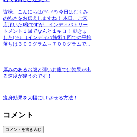
皆様、こんにちは(*^_^*) 今日はむくみ
の怖さをお伝えしますね！ 本日、ご来
店頂いたI様ですが、インディバトリー
トメント１回でなんと１キロ！ 動きま
した(^^♪ （インディバ施術１回での平均
落ちは３００グラム～７００グラムで...
厚みのあるお腹と薄いお腹では効果が出
る速度が違うのです！
痩身効果を大幅にUPさせる方法！
コメント
コメントを書き込む