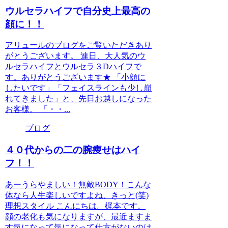
ウルセラハイフで自分史上最高の
顔に！！
アリュールのブログをご覧いただきあり
がとうございます。 連日、大人気のウ
ルセラハイフとウルセラ３Dハイフで
す。ありがとうございます★ 「小顔に
したいです」「フェイスラインも少し崩
れてきました」と、先日お越しになった
お客様。 「・・...
ブログ
４０代からの二の腕痩せはハイ
フ！！
あーうらやましい！無敵BODY！こんな
体なら人生楽しいですよね、きっと(笑)
理想スタイル こんにちは。梶本です。
顔の老化も気になりますが、最近ますま
す気になって気になって仕方がないのは