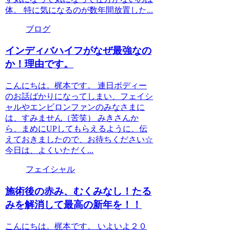
体。 特に気になるのが数年間放置した...
ブログ
インディバハイフがなぜ最強なの
か！理由です。
こんにちは。梶本です。 連日ボディー
のお話ばかりになってしまい、フェイシ
ャルやエンビロンファンのみなさまに
は、すみません（苦笑） みきさんか
ら、まめにUPしてもらえるように、伝
えておきましたので、お待ちください☆
今日は、よくいただく...
フェイシャル
施術後の赤み、むくみなし！たる
みを解消して最高の新年を！！
こんにちは。梶本です。 いよいよ２０