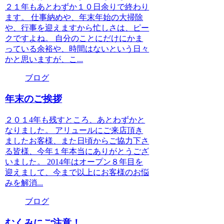
２１年もあとわずか１０日余りで終わり
ます。 仕事納めや、年末年始の大掃除
や、行事を迎えますから忙しさは、ピー
クですよね。 自分のことにだけにかま
っている余裕や、時間はないという日々
かと思いますが、こ...
ブログ
年末のご挨拶
２０１4年も残すところ、あとわずかと
なりました。 アリュールにご来店頂き
ましたお客様、また日頃からご協力下さ
る皆様、今年１年本当にありがとうござ
いました。 2014年はオープン８年目を
迎えまして、今まで以上にお客様のお悩
みを解消...
ブログ
むくみにご注意！