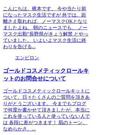
こんにちは。梶本です。 今や当たり前
になったマスク生活ですが 外では、距
離さえ取れれば、ノーマスクOKとなり
ましたよね。 朝のニュースでも、 ノー
マスク出勤”長野県がきょう解禁 とやっ
ていました。 いよいよマスク生活に終
わりを告げる...
エンビロン
ゴールドコスメティックロールキ
ットのお問合せについて
ゴールドコスメティックロールキットに
ついて、日々たくさんのご質問を頂きあ
りがとうございます。 今までもブログ
で何度か書かせて頂きましたが、本当に
これを使っている人と使っていない人で
は 各段に差がつきます！ 肌のトーン、
なめらかさ、...