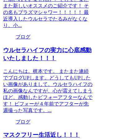
また新しいオススメのご紹介です！ そ
の名もプラズマシャワー！！！！！ 最
近導入したウルセラでたるみがなくな
り、小...
ブログ
ウルセラハイフの実力に心底感動
いたしました！！！
こんにちは。梶本です。 またまた連続
でブログUPします。どうしてもUPした
い画像がありまして。ウルセラハイフの
私の画像なんですが、心が震えてしまう
ほど、感動したビフォーアフターなんで
す！ ビフォーが４年前でアフターが先
週撮った写真です。...
ブログ
マスクフリー生活近し！！！