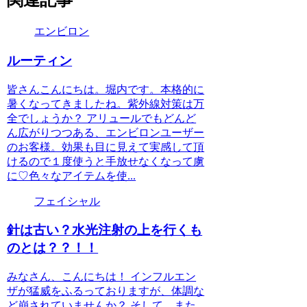
関連記事
エンビロン
ルーティン
皆さんこんにちは。堀内です。本格的に
暑くなってきましたね。紫外線対策は万
全でしょうか？ アリュールでもどんど
ん広がりつつある、エンビロンユーザー
のお客様。効果も目に見えて実感して頂
けるので１度使うと手放せなくなって虜
に♡色々なアイテムを使...
フェイシャル
針は古い？水光注射の上を行くも
のとは？？！！
みなさん、こんにちは！ インフルエン
ザが猛威をふるっておりますが、体調な
ど崩されていませんか？ そして、また