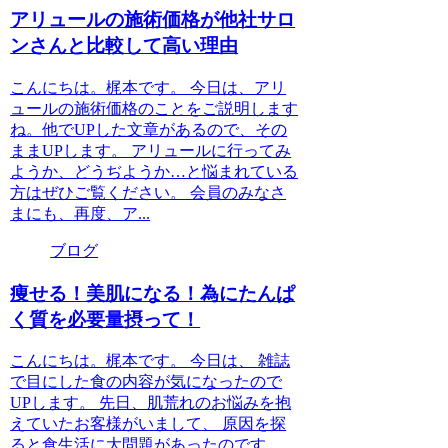
アリュールの施術価格が他社サロ
ンさんと比較して高い理由
こんにちは。梶本です。 今日は、アリ
ュールの施術価格のことをご説明します
ね。他でUPした文章があるので、その
ままUPします。 アリュールに行ってみ
ようか、どうぢようか…と悩まれている
方はぜひご覧ください。 会員のみなさ
まにも、再度、ア...
ブログ
痩せる！美肌になる！為にたんぱ
く質を必要量摂って！
こんにちは。梶本です。 今日は、 雑誌
で目にした食の内容が気になったので
UPします。 先日、肌荒れのお悩みを抱
えていたお客様がいまして、 原因を探
ると食生活に大問題があったのです。