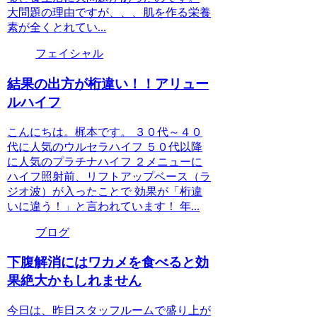
大問題の理由ですが、、、肌を作る栄養
素が全くとれてい...
フェイシャル
結果の出方が桁違い！！アリュー
ルハイフ
こんにちは。梶本です。 ３０代～４０
代に人気のウルセラハイフ ５０代以降
に人気のプラチナハイフ ２メニューに
ハイフ照射前、リフトアップベース（ラ
ジオ波）が入ったことで 効果が「桁違
いに違う！」と言われています！ 年...
ブログ
下腹解消にはワカメを食べると効
果絶大かもしれません
今日は、昨日スタッフルームで盛り上が