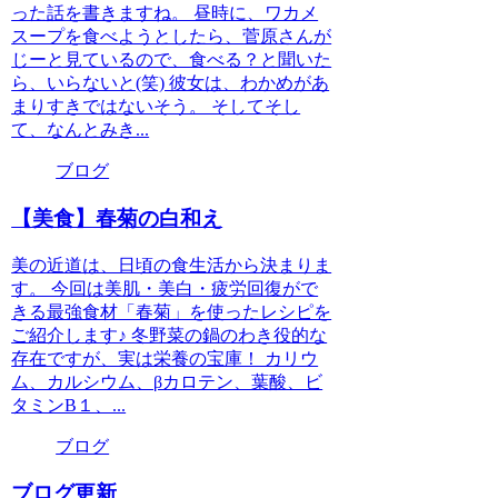
った話を書きますね。 昼時に、ワカメ
スープを食べようとしたら、菅原さんが
じーと見ているので、食べる？と聞いた
ら、いらないと(笑) 彼女は、わかめがあ
まりすきではないそう。 そしてそし
て、なんとみき...
ブログ
【美食】春菊の白和え
美の近道は、日頃の食生活から決まりま
す。 今回は美肌・美白・疲労回復がで
きる最強食材「春菊」を使ったレシピを
ご紹介します♪ 冬野菜の鍋のわき役的な
存在ですが、実は栄養の宝庫！ カリウ
ム、カルシウム、βカロテン、葉酸、ビ
タミンB１、...
ブログ
ブログ更新