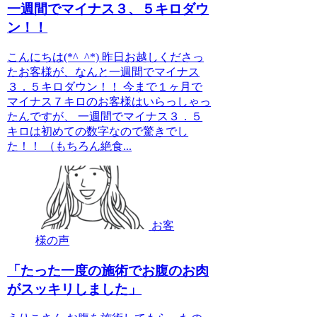
一週間でマイナス３、５キロダウ
ン！！
こんにちは(*^_^*) 昨日お越しくださっ
たお客様が、なんと一週間でマイナス
３．５キロダウン！！ 今まで１ヶ月で
マイナス７キロのお客様はいらっしゃっ
たんですが、 一週間でマイナス３．５
キロは初めての数字なので驚きでし
た！！ （もちろん絶食...
お客
様の声
「たった一度の施術でお腹のお肉
がスッキリしました」