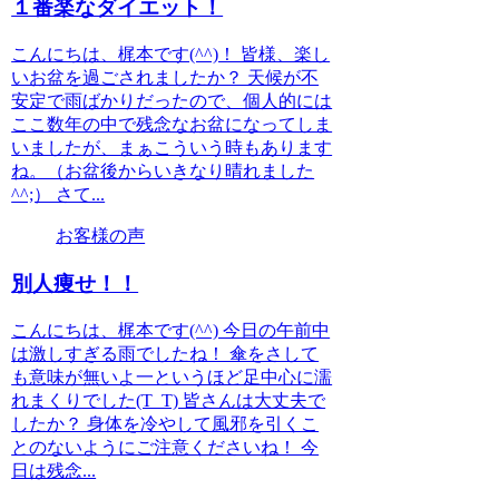
１番楽なダイエット！
こんにちは、梶本です(^^)！ 皆様、楽し
いお盆を過ごされましたか？ 天候が不
安定で雨ばかりだったので、個人的には
ここ数年の中で残念なお盆になってしま
いましたが、まぁこういう時もあります
ね。（お盆後からいきなり晴れました
^^;） さて...
お客様の声
別人痩せ！！
こんにちは、梶本です(^^) 今日の午前中
は激しすぎる雨でしたね！ 傘をさして
も意味が無いよ一というほど足中心に濡
れまくりでした(T_T) 皆さんは大丈夫で
したか？ 身体を冷やして風邪を引くこ
とのないようにご注意くださいね！ 今
日は残念...