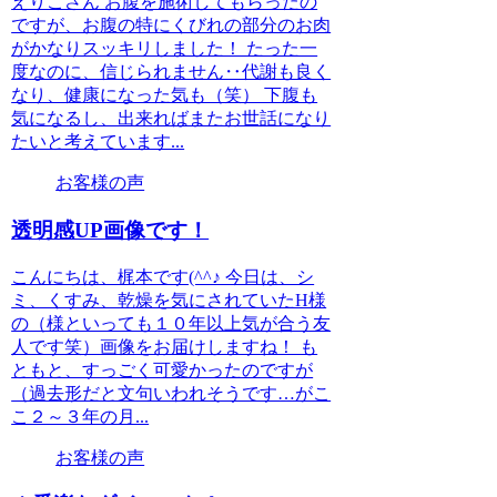
えりこさん お腹を施術してもらったの
ですが、お腹の特にくびれの部分のお肉
がかなりスッキリしました！ たった一
度なのに、信じられません‥代謝も良く
なり、健康になった気も（笑） 下腹も
気になるし、出来ればまたお世話になり
たいと考えています...
お客様の声
透明感UP画像です！
こんにちは、梶本です(^^♪ 今日は、シ
ミ、くすみ、乾燥を気にされていたH様
の（様といっても１０年以上気が合う友
人です笑）画像をお届けしますね！ も
ともと、すっごく可愛かったのですが
（過去形だと文句いわれそうです…がこ
こ２～３年の月...
お客様の声