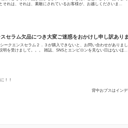
とそれは、それは、素敵にされているお客様が、お越しくださいま...
ンスセラム欠品につき大変ご迷惑をおかけし申し訳あり
あること、また入荷未定との説明を受けまして。。。 雑誌、SNSとエンビロンを見ない日はないほ...
顔に！！
背中おブスはインデ