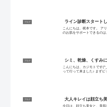
ライン診断スタート
ブログ
こんにちは。梶本です。 アリュールは現在、コロナ感染拡大を防ぐために休業しています。トリートメントをお受けいただくことが出来ない中で、みなさん
シミ、乾燥、くすみ
ブログ
こんにちは、カジモトです(^_^) 先日、東京ビッグサイトでJAPANオーガニックEXPOが開催されましたので、よりお肌に効果のあるものを探
って行って来ました♪ まずビ
大人キレイは顔立ち
ブログ
今日は、顔立ち美女と、美肌美女のどちらに軍配が