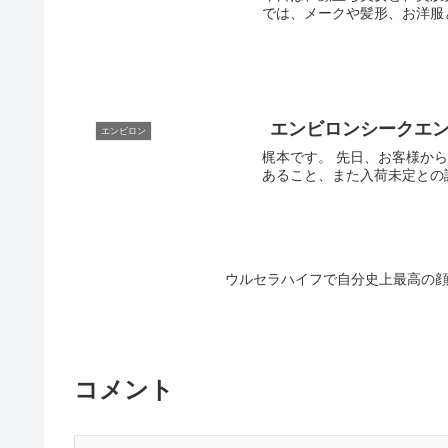
では、メークや髪形、お洋服
エンビロンシークエ
エンビロン
梶本です。 先日、お客様からシークエンスセラム２．３が購入できないと、お問い合わせがありました。 慌てて、本部に確認したところ、やはり在庫切れで
ウルセラハイフで自分史上最高の
コメント