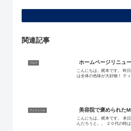
関連記事
ホームページリニュー
ブログ
こんにちは。梶本です。 昨日より、アリュールのホームページがリニューアルいたしました。 以前よりも見やすくなったのではないかと思います。個人的に
は全
美容院で褒められた
フェイシャル
こんにちは。梶本です。 本日ご来店いただいた美肌で美形のM様とお話して気がついたことがありました。 私はいったい、いつ頃から美容院が苦手になった