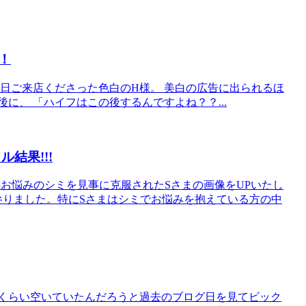
！
先日ご来店くださった色白のH様。 美白の広告に出られるほ
に、 「ハイフはこの後するんですよね？？...
結果!!!
年お悩みのシミを見事に克服されたSさまの画像をUPいたし
参りました。特にSさまはシミでお悩みを抱えている方の中
のくらい空いていたんだろうと過去のブログ日を見てビック