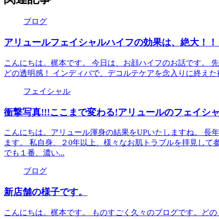
ブログ
アリュールフェイシャルハイフの効果は、絶大！！
こんにちは。梶本です。 今日は、お顔ハイフのお話です。 
どの透明感！ インディバで、デコルテケアを念入りに終えた後
フェイシャル
衝撃写真!!!ここまで変わる!アリュールのフェイシャル
こんにちは。アリュール渾身の結果をUPいたしますね。 長
ます。 私自身、２0年以上、様々なお肌トラブルを拝見して
でも１番、濃い...
ブログ
新店舗の様子です。
こんにちは。梶本です。 ものすごく久々のブログです。ど