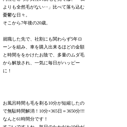
よりも全然毛がない‥」比べて落ち込む
憂鬱な日々。
そこから7年後の20歳。
就職した先で、社割にも関わらず5年ロ
ーンを組み、車を購入出来るほどの金額
と時間ををかけたお陰で、多量のムダ毛
から解放され、一気に毎日がハッピー
に！
お風呂時間も毛を剃る10分が短縮したの
で無駄時間解消！10分×365日＝3650分!!!
なんと61時間分です！
すごいですよね、毎日のたかだか10分が