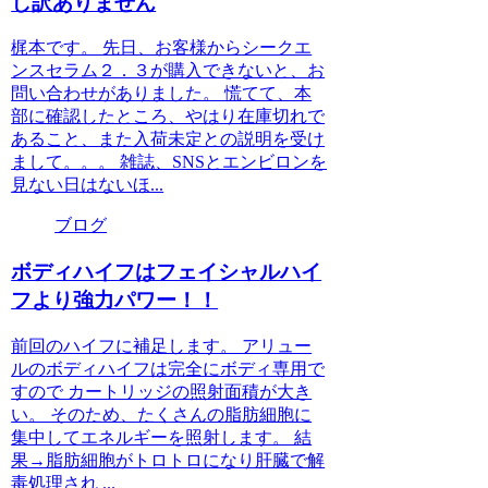
し訳ありません
梶本です。 先日、お客様からシークエ
ンスセラム２．３が購入できないと、お
問い合わせがありました。 慌てて、本
部に確認したところ、やはり在庫切れで
あること、また入荷未定との説明を受け
まして。。。 雑誌、SNSとエンビロンを
見ない日はないほ...
ブログ
ボディハイフはフェイシャルハイ
フより強力パワー！！
前回のハイフに補足します。 アリュー
ルのボディハイフは完全にボディ専用で
すので カートリッジの照射面積が大き
い。 そのため、たくさんの脂肪細胞に
集中してエネルギーを照射します。 結
果→脂肪細胞がトロトロになり肝臓で解
毒処理され ...