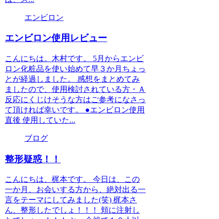
エンビロン
エンビロン使用レビュー
こんにちは。木村です。 5月からエンビ
ロン化粧品を使い始めて早３か月ちょっ
とが経過しました。 感想をまとめてみ
ましたので、使用検討されている方・Ａ
反応にくじけそうな方はご参考になさっ
て頂ければ幸いです。 ●エンビロン使用
直後 使用していた...
ブログ
整形疑惑！！
こんにちは、梶本です。 今日は、この
一か月、お会いする方から、絶対出る一
言をテーマにしてみました(笑) 梶本さ
ん、整形したでしょ！！！ 頬に注射し