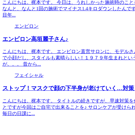
こんにちは。梶本です。 今日は、うれしかった施術時のこと
なんと、なんと1回の施術でマイナス1.4キロダウンしたんで
目年...
エンビロン
エンビロン高垣麗子さん♪
こんにちは、梶本です。 エンビロン直営サロンに、モデルさ
で小顔だし、スタイルも素晴らしい！１９７９年生まれとい
が。。。 昔から...
フェイシャル
ストップ！マスクで顔の下半身が老けていく…対策
こんにちは。梶本です。 タイトルの続きですが、早速対策を
とですが今回はご自宅で出来ることを♪ サロンケアが受けら
毎日の日課に...