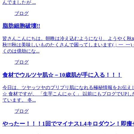
んでましたが ...
ブログ
脂肪細胞破壊!!
皆さんこんにちは。朝晩は冷え込むようになり、ようやく秋
秋!!!秋は美味しいものたくさんで困ってしまいます(；一_
くのは億劫にな...
ブログ
食材でウルツヤ肌☆－10歳肌が手に入る！！！
今日は、ツヤッツヤのプリプリ肌になれる極秘情報をお伝え
☆ 食材ですが、 「生芋こんにゃく」 以前にもブログでUP
ています。 冬...
ブログ
やったー！！！1回でマイナス1.4キロダウン！即痩