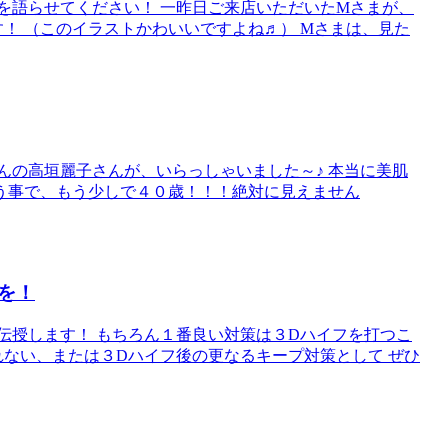
を語らせてください！ 一昨日ご来店いただいたMさまが、
す！ （このイラストかわいいですよね♬） Mさまは、見た
んの高垣麗子さんが、いらっしゃいました～♪ 本当に美肌
う事で、もう少しで４０歳！！！絶対に見えません
を！
伝授します！ もちろん１番良い対策は３Dハイフを打つこ
れない、または３Dハイフ後の更なるキープ対策として ぜひ