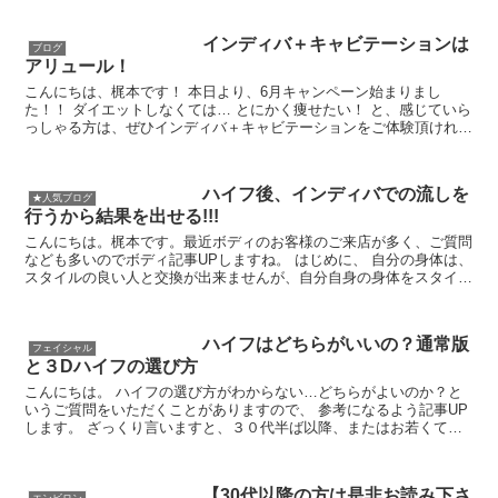
インディバ＋キャビテーションは
ブログ
アリュール！
こんにちは、梶本です！ 本日より、6月キャンペーン始まりまし
た！！ ダイエットしなくては… とにかく痩せたい！ と、感じていら
っしゃる方は、ぜひインディバ＋キャビテーションをご体験頂ければ
と思います。 Wメニューの効果で、従来の...
ハイフ後、インディバでの流しを
★人気ブログ
行うから結果を出せる!!!
こんにちは。梶本です。最近ボディのお客様のご来店が多く、ご質問
なども多いのでボディ記事UPしますね。 はじめに、 自分の身体は、
スタイルの良い人と交換が出来ませんが、自分自身の身体をスタイル
を良くすることは可能です!!! 今...
ハイフはどちらがいいの？通常版
フェイシャル
と３Dハイフの選び方
こんにちは。 ハイフの選び方がわからない…どちらがよいのか？と
いうご質問をいただくことがありますので、 参考になるよう記事UP
します。 ざっくり言いますと、３０代半ば以降、またはお若くても
お顔の脂肪量が多い方には３Dハイフ ２０代後半...
【30代以降の方は是非お読み下さ