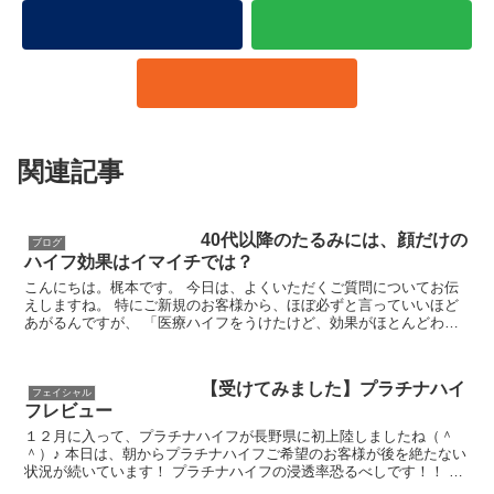
関連記事
40代以降のたるみには、顔だけの
ブログ
ハイフ効果はイマイチでは？
こんにちは。梶本です。 今日は、よくいただくご質問についてお伝
えしますね。 特にご新規のお客様から、ほぼ必ずと言っていいほど
あがるんですが、 「医療ハイフをうけたけど、効果がほとんどわか
らなかった。。 こちらのハイフはエステだし、お...
【受けてみました】プラチナハイ
フェイシャル
フレビュー
１２月に入って、プラチナハイフが長野県に初上陸しましたね（＾
＾）♪ 本日は、朝からプラチナハイフご希望のお客様が後を絶たない
状況が続いています！ プラチナハイフの浸透率恐るべしです！！ 僭
越ながら、木村はプラチナハイフ導入に先...