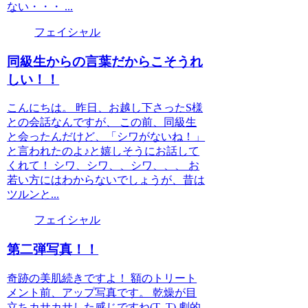
ない・・・ ...
フェイシャル
同級生からの言葉だからこそうれ
しい！！
こんにちは。 昨日、お越し下さったS様
との会話なんですが、 この前、同級生
と会ったんだけど、「シワがないね！」
と言われたのよ♪と嬉しそうにお話して
くれて！ シワ、シワ、、シワ、、、 お
若い方にはわからないでしょうが、昔は
ツルンと...
フェイシャル
第二弾写真！！
奇跡の美肌続きですよ！ 額のトリート
メント前、アップ写真です。 乾燥が目
立ちカサカサした感じですね(T_T) 劇的