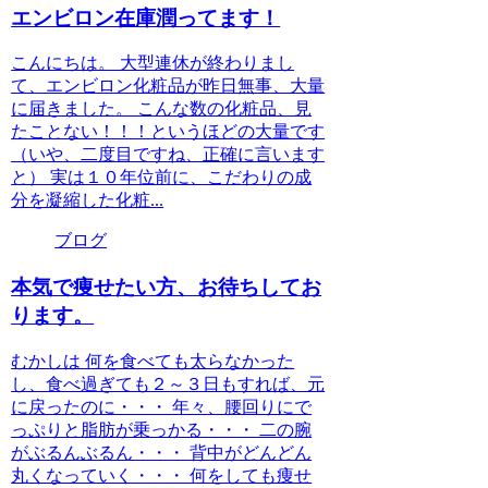
エンビロン在庫潤ってます！
こんにちは。 大型連休が終わりまし
て、エンビロン化粧品が昨日無事、大量
に届きました。 こんな数の化粧品、見
たことない！！！というほどの大量です
（いや、二度目ですね、正確に言います
と） 実は１０年位前に、こだわりの成
分を凝縮した化粧...
ブログ
本気で痩せたい方、お待ちしてお
ります。
むかしは 何を食べても太らなかった
し、食べ過ぎても２～３日もすれば、元
に戻ったのに・・・ 年々、腰回りにで
っぷりと脂肪が乗っかる・・・ 二の腕
がぶるんぶるん・・・ 背中がどんどん
丸くなっていく・・・ 何をしても痩せ