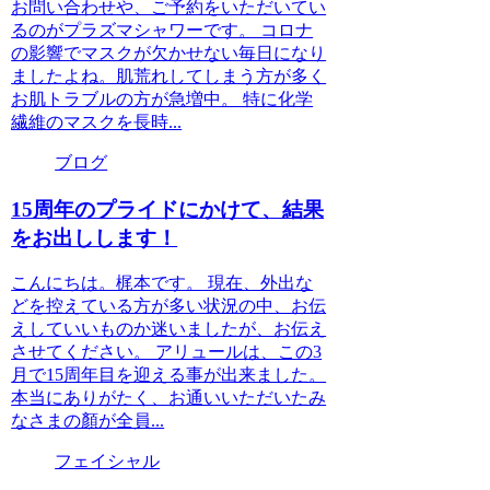
お問い合わせや、ご予約をいただいてい
るのがプラズマシャワーです。 コロナ
の影響でマスクが欠かせない毎日になり
ましたよね。肌荒れしてしまう方が多く
お肌トラブルの方が急増中。 特に化学
繊維のマスクを長時...
ブログ
15周年のプライドにかけて、結果
をお出しします！
こんにちは。梶本です。 現在、外出な
どを控えている方が多い状況の中、お伝
えしていいものか迷いましたが、お伝え
させてください。 アリュールは、この3
月で15周年目を迎える事が出来ました。
本当にありがたく、お通いいただいたみ
なさまの顏が全員...
フェイシャル