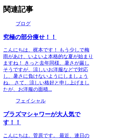
関連記事
ブログ
究極の部分痩せ！！
こんにちは、梶本です！ もう少しで梅
雨があけ、いよいよ本格的な夏が始まり
ますね！ きっと去年同様、暑さが厳し
そうですが、涼しいお洋服などで対応
し、暑さに負けないようにしましょう
ね。 さて、涼しい格好と申し上げまし
たが、お洋服の面積...
フェイシャル
プラズマシャワーが大人気で
す！！
こんにちは。菅原です。 最近、連日の