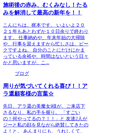
施術後の赤み、むくみなし！たる
みを解消して最高の新年を！！
こんにちは。梶本です。 いよいよ２０
２１年もあとわずか１０日余りで終わり
ます。 仕事納めや、年末年始の大掃除
や、行事を迎えますから忙しさは、ピー
クですよね。 自分のことにだけにかま
っている余裕や、時間はないという日々
かと思いますが、こ...
ブログ
周りが気づいてくれる喜び！！ア
ラ還顧客様の言葉☆
先日、アラ還の美魔女I様が、ご来店下
さるなり、私の手を握り。 「すごい
の！何やってるの？！！」と 友達2人が
ジーと私の顔を見ながら絶賛してきたの
よ！と。 あんまりにも、うれしくて、