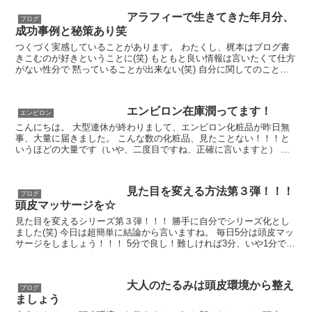
アラフィーで生きてきた年月分、
ブログ
成功事例と秘策あり笑
つくづく実感していることがあります。 わたくし、梶本はブログ書
きこむのが好きということに(笑) もともと良い情報は言いたくて仕方
がない性分で 黙っていることが出来ない(笑) 自分に関してのことだ
けはオープン主義なので 食材から旅行、美...
エンビロン在庫潤ってます！
エンビロン
こんにちは。 大型連休が終わりまして、エンビロン化粧品が昨日無
事、大量に届きました。 こんな数の化粧品、見たことない！！！と
いうほどの大量です（いや、二度目ですね、正確に言いますと） 実
は１０年位前に、こだわりの成分を凝縮した化粧...
見た目を変える方法第３弾！！！
ブログ
頭皮マッサージを☆
見た目を変えるシリーズ第３弾！！！ 勝手に自分でシリーズ化とし
ました(笑) 今日は超簡単に結論から言いますね。 毎日5分は頭皮マッ
サージをしましょう！！！ 5分で良し！難しければ3分、いや1分でも
良いから毎日頭をもみもみしましょう...
大人のたるみは頭皮環境から整え
ブログ
ましょう