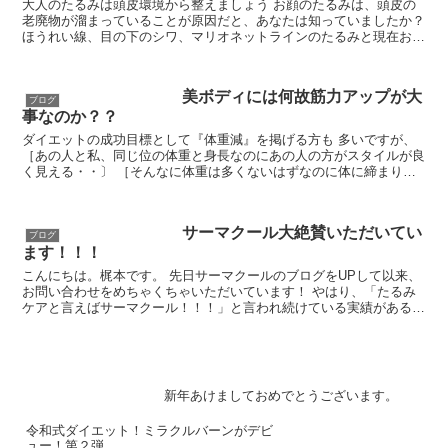
大人のたるみは頭皮環境から整えましょう お顔のたるみは、頭皮の
老廃物が溜まっていることが原因だと、あなたは知っていましたか？
ほうれい線、目の下のシワ、マリオネットラインのたるみと現在お顔
に現れている犯人は、頭皮に溜まった老...
美ボディには何故筋力アップが大
ブログ
事なのか？？
ダイエットの成功目標として『体重減』を掲げる方も 多いですが、
［あの人と私、同じ位の体重と身長なのにあの人の方がスタイルが良
く見える・・〕 ［そんなに体重は多くないはずなのに体に締まりが
ない・・〕 こんな方いませんか？？？ そ...
サーマクール大絶賛いただいてい
ブログ
ます！！！
こんにちは。梶本です。 先日サーマクールのブログをUPして以来、
お問い合わせをめちゃくちゃいただいています！ やはり、「たるみ
ケアと言えばサーマクール！！！」と言われ続けている実績があるだ
けに、サーマクール指定でのご予約が圧倒的に多いです...
新年あけましておめでとうございます。
令和式ダイエット！ミラクルバーンがデビ
ュー！第２弾